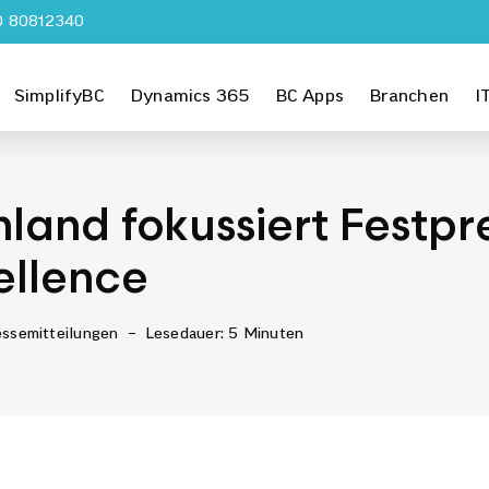
0 80812340
SimplifyBC
Dynamics 365
BC Apps
Branchen
I
and fokussiert Festpre
ellence
essemitteilungen
–
Lesedauer: 5 Minuten