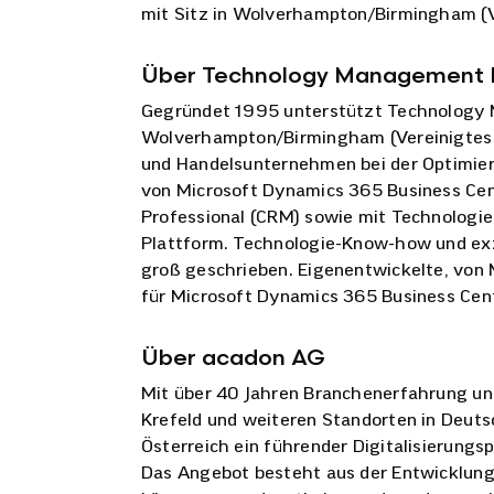
mit Sitz in Wolverhampton
/Bir
mingham
(
Über Technology Management 
Gegründet 199
5
unterstützt Technology
Wolverhampton
/Birmingham
(Vereinigtes
und
Handels
unternehmen bei der Optimier
von Microsoft Dynamics 365 Business Ce
Professional (
CRM
) sowie
mit
Technologie
Plattform
. Technologie-Know-how und exz
groß geschrieben
. Eigenentwickelte, von
für Microsoft Dynamics 365 Business Cen
Über acadon AG
Mit über 40 Jahren Branchenerfahrung und 
Krefeld und weiteren Standorten in Deuts
Österreich ein führender Digitalisierungs
Das Angebot besteht aus der Entwicklun