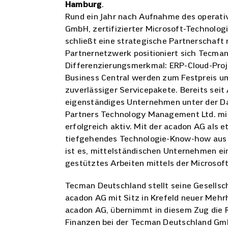
Hamburg
.
Rund ein Jahr nach Aufnahme des operati
GmbH, zertifizierter Microsoft-Technolog
schließt eine strategische Partnerschaft 
Partnernetzwerk positioniert sich Tecma
Differenzierungsmerkmal: ERP-Cloud-Proj
Business Central werden zum Festpreis um
zuverlässiger Servicepakete. Bereits sei
eigenständiges Unternehmen unter der Da
Partners Technology Management Ltd. mi
erfolgreich aktiv. Mit der acadon AG als
tiefgehendes Technologie-Know-how aus dr
ist es, mittelständischen Unternehmen ein
gestütztes Arbeiten mittels der Microsof
Tecman Deutschland stellt seine Gesellscha
acadon AG mit Sitz in Krefeld neuer Mehrh
acadon AG, übernimmt in diesem Zug die R
Finanzen bei der Tecman Deutschland Gm