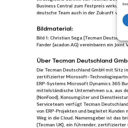
bee
Business Central zum Festpreis wirkungsvo
deutsche Team auch in der Zukunft voll u
Bildmaterial:
Bild 1: Christian Sega (Tecman Deutschl
Fander (acadon AG) vereinbaren ein Joint 
Über Tecman Deutschland Gm
Die Tecman Deutschland GmbH mit Sitz i
zertifizierter Microsoft
–
Technologiepartne
ERP-Systems Microsoft Dynamics 365 Busi
mittelständische Unternehmen
u.a.
aus d
(
NonFood
)
, Konsumgüter und
Dienstleistu
Serviceteam verfügt Tecman Deutschland 
von ERP-Projekten und begleitet Kunden 
Weg in die Cloud. Namensgeber ist das 
(Tecman UK)
, ein führender, zertifizierter