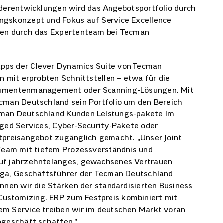
nderentwicklungen wird das Angebotsportfolio durch
ngskonzept und Fokus auf Service Excellence
gen durch das Expertenteam bei Tecman
pps der Clever Dynamics Suite von Tecman
n mit erprobten Schnittstellen – etwa für die
okumentenmanagement oder Scanning-Lösungen. Mit
cman Deutschland sein Portfolio um den Bereich
cman Deutschland Kunden Leistungs-pakete im
aged Services, Cyber-Security-Pakete oder
tpreisangebot zugänglich gemacht. „Unser Joint
 Team mit tiefem Prozessverständnis und
auf jahrzehntelanges, gewachsenes Vertrauen
Sega, Geschäftsführer der Tecman Deutschland
nnen wir die Stärken der standardisierten Business
ustomizing. ERP zum Festpreis kombiniert mit
em Service treiben wir im deutschen Markt voran
ngeschäft schaffen."