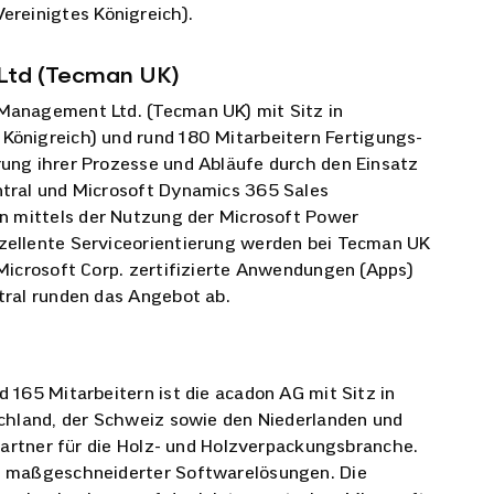
Vereinigtes Königreich).
Ltd (Tecman UK)
 Management Ltd.
(Tecman UK)
mit Sitz in
 Königreich) und rund
180
Mitarbeitern Fertigungs-
ung ihrer Prozesse und Abläufe durch den Einsatz
ntral und
Microsoft
Dynamic
s 365
Sales
n mittels der Nutzung der Microsoft
Power
ellente Serviceorientierung werden bei Tecman UK
 Microsoft
Corp. zertifizierte
Anwendungen (Apps)
tral runden das Angebot ab.
165 Mitarbeitern ist die acadon AG mit Sitz in
chland, der Schweiz sowie den Niederlanden und
partner für die Holz- und Holzverpackungsbranche.
g maßgeschneiderter Softwarelösungen. Die