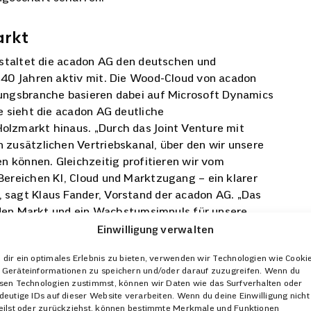
arkt
estaltet die acadon AG den deutschen und
 40 Jahren aktiv mit. Die Wood-Cloud von acadon
kungsbranche basieren dabei auf Microsoft Dynamics
e sieht die acadon AG deutliche
lzmarkt hinaus. „Durch das Joint Venture mit
 zusätzlichen Vertriebskanal, über den wir unsere
en können. Gleichzeitig profitieren wir vom
Bereichen KI, Cloud und Marktzugang – ein klarer
 sagt Klaus Fander, Vorstand der acadon AG. „Das
n den Markt und ein Wachstumsimpuls für unsere
Einwilligung verwalten
ahr voraussichtlich einen Umsatz von ca. 2,2 Mrd. €
dir ein optimales Erlebnis zu bieten, verwenden wir Technologien wie Cooki
Geräteinformationen zu speichern und/oder darauf zuzugreifen. Wenn du
für uns", sagt James Crowter, Managing Director von
sen Technologien zustimmst, können wir Daten wie das Surfverhalten oder
t MVP (Most Valuable Professional). „Der
deutige IDs auf dieser Website verarbeiten. Wenn du deine Einwilligung nicht
and ist für uns der richtige Weg, um Microsoft
eilst oder zurückziehst, können bestimmte Merkmale und Funktionen