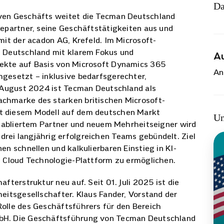
Da
ven Geschäfts weitet die Tecman Deutschland
iepartner, seine Geschäftstätigkeiten aus und
mit der acadon AG, Krefeld. Im Microsoft-
n Deutschland mit klarem Fokus und
A
ekte auf Basis von Microsoft Dynamics 365
An
gesetzt – inklusive bedarfsgerechter,
t August 2024 ist Tecman Deutschland als
chmarke des starken britischen Microsoft-
t diesem Modell auf dem deutschen Markt
Un
 etabliertem Partner und neuem Mehrheitseigner wird
ei langjährig erfolgreichen Teams gebündelt. Ziel
en schnellen und kalkulierbaren Einstieg in KI-
t Cloud Technologie-Plattform zu ermöglichen.
fterstruktur neu auf. Seit 01. Juli 2025 ist die
eitsgesellschafter. Klaus Fander, Vorstand der
olle des Geschäftsführers für den Bereich
bH. Die Geschäftsführung von Tecman Deutschland