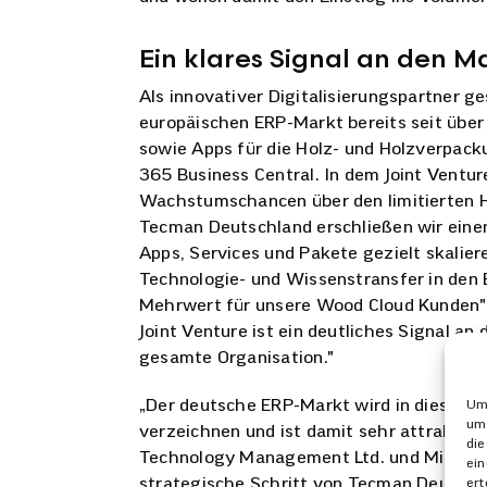
Ein klares Signal an den M
Als innovativer Digitalisierungspartner g
europäischen ERP-Markt bereits seit über
sowie Apps für die Holz- und Holzverpac
365 Business Central. In dem Joint Ventur
Wachstumschancen über den limitierten Ho
Tecman Deutschland erschließen wir einen
Apps, Services und Pakete gezielt skalier
Technologie- und Wissenstransfer in den 
Mehrwert für unsere Wood Cloud Kunden",
Joint Venture ist ein deutliches Signal a
gesamte Organisation."
„Der deutsche ERP-Markt wird in diesem J
Um 
um 
verzeichnen und ist damit sehr attraktiv 
die
Technology Management Ltd. und Microsof
ein
strategische Schritt von Tecman Deutschl
ert