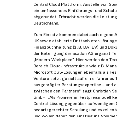
Central Cloud Plattform. Anstelle von So
ein umfassendes Einführungs- und Schulu
abgerundet. Erbracht werden die Leistun
Deutschland.
Zum Einsatz kommen dabei auch eigene A
UK sowie etablierte Drittanbieter-Lösunge
Finanzbuchhaltung (z. B. DATEV) und D
der Beteiligung der acadon AG ergänzt Te
„Modern Workplace". Hier werden den Te
Bereich Cloud-Infrastruktur wie z.B. Man
Microsoft 365-Lösungen ebenfalls als Fes
Venture setzt gezielt auf ein erfahrenes
ausgeprägter Beratungsexpertise – und 
zwischen den Partnern", sagt Christian 
GmbH. „Als Pioniere im Festpreismodell ke
Central-Lösung gegenüber aufwendigem C
bedarfsgerechter Schulung und exzellent
und wollen damit den Einstieg ins Volume