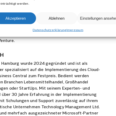
inträchtigt werden.
ll im Markt zu etablieren. Dabei werden wir das
nterstützen."
Akzeptieren
Ablehnen
Einstellungen anseh
Datenschutzerklärung
Impressum
and GmbH), James Crowter (Tecman UK) und Klaus
Venture.
bH
n Hamburg wurde 2024 gegründet und ist als
r spezialisiert auf die Implementierung des Cloud-
ness Central zum Festpreis. Bedient werden
en Branchen Lebensmittelhandel, Großhandel
ngen
oder
StartUps
. Mit seinem Experten- und
über 30 Jahre Erfahrung in der Implementierung
mit Schulungen und Support zuverlässig auf ihrem
britische Unternehmen Technology Management
Ltd.
und mehrfach ausgezeichneter
Microsoft-Partner