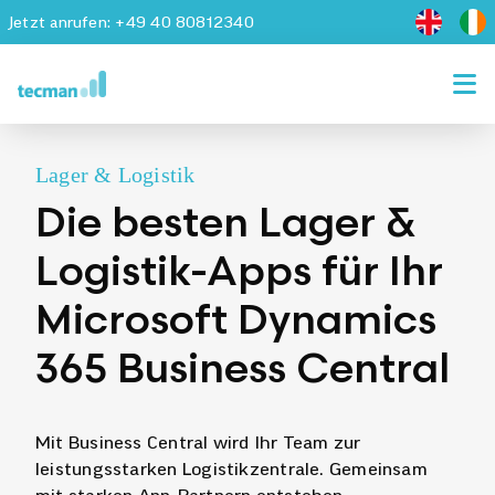
Skip
Jetzt anrufen:
+49 40 80812340
to
content
Tog
Nav
SimplifyBC
Lager & Logistik
Microsoft Dynamics 365
Die besten Lager &
Logistik-Apps für Ihr
BC Apps
Microsoft Dynamics
Branchen
365 Business Central
IT-Services
Ressourcen
Mit Business Central wird Ihr Team zur
leistungsstarken Logistikzentrale. Gemeinsam
Über uns