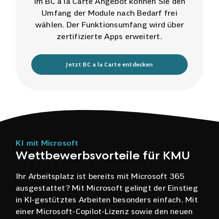
Im BC a la Carte Angebot können Sie den
Umfang der Module nach Bedarf frei
wählen. Der Funktionsumfang wird über
zertifizierte Apps erweitert.
Jetzt BC a la Carte entdecken
KI mit Microsoft
W
e
t
t
b
e
w
e
r
b
s
v
o
r
t
e
i
l
e
f
ü
r
K
M
U
Ihr Arbeitsplatz ist bereits mit Microsoft 365
ausgestattet? Mit Microsoft gelingt der Einstieg
in KI-gestütztes Arbeiten besonders einfach. Mit
einer Microsoft-Copilot-Lizenz sowie den neuen