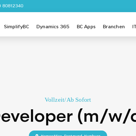
0 80812340
SimplifyBC
Dynamics 365
BC Apps
Branchen
I
Vollzeit
/
Ab Sofort
eveloper (m/w/