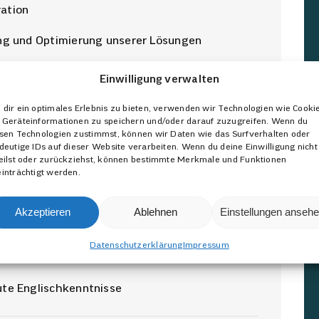
ation
ung und Optimierung unserer Lösungen
Einwilligung verwalten
dir ein optimales Erlebnis zu bieten, verwenden wir Technologien wie Cooki
Geräteinformationen zu speichern und/oder darauf zuzugreifen. Wenn du
sen Technologien zustimmst, können wir Daten wie das Surfverhalten oder
T-Kaufmann oder vergleichbare Qualifikation
deutige IDs auf dieser Website verarbeiten. Wenn du deine Einwilligung nicht
eilst oder zurückziehst, können bestimmte Merkmale und Funktionen
in der Softwareentwicklung
inträchtigt werden.
PI-Programmierung
Akzeptieren
Ablehnen
Einstellungen anseh
ichen weiterzuentwickeln
Datenschutzerklärung
Impressum
onsstärke
ute Englischkenntnisse