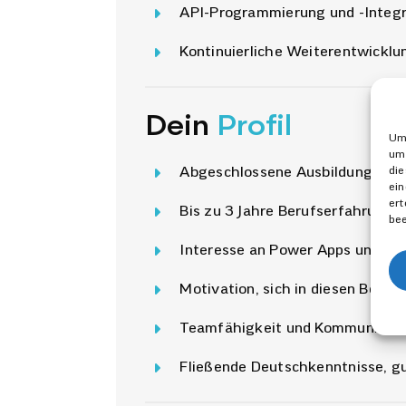
API-Programmierung und -Integr
Kontinuierliche Weiterentwickl
Dein
Profil
Um 
um 
die
Abgeschlossene Ausbildung als I
ein
ert
Bis zu 3 Jahre Berufserfahrung 
bee
Interesse an Power Apps und A
Motivation, sich in diesen Bere
Teamfähigkeit und Kommunikati
Fließende Deutschkenntnisse, g