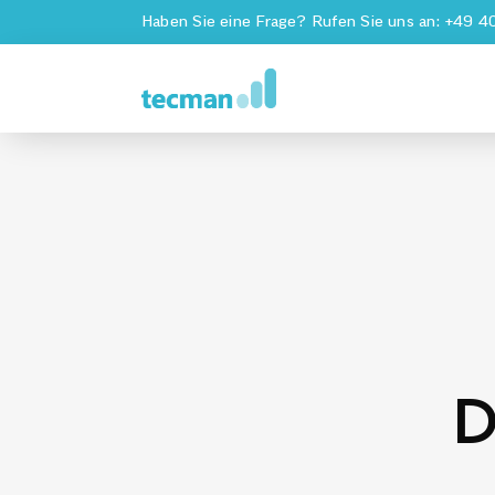
Skip
Haben Sie eine Frage? Rufen Sie uns an:
+49 4
to
content
D